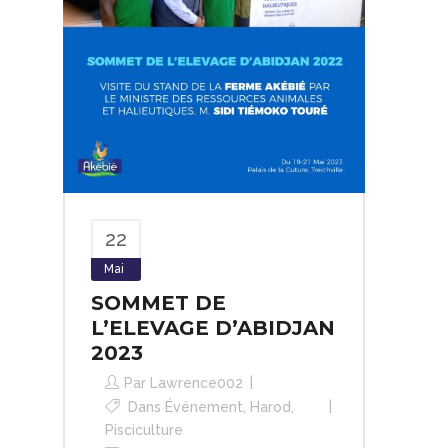
22
Mai
SOMMET DE
L’ELEVAGE D’ABIDJAN
2023
Par
Lawrence002
Dans
Événement
,
Harod
,
Pisciculture