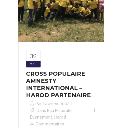
30
Mai
CROSS POPULAIRE
AMNESTY
INTERNATIONAL –
HAROD PARTENAIRE
Par
Lawrence002
Dans
Eau Minérale
,
Événement
,
Harod
Commentaires