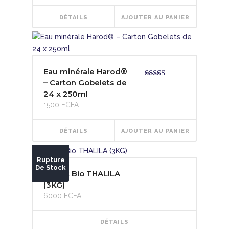
DÉTAILS
AJOUTER AU PANIER
Eau minérale Harod®
– Carton Gobelets de
Note
4.00
sur 5
24 x 250ml
1500
FCFA
DÉTAILS
AJOUTER AU PANIER
Rupture
De Stock
Poulet Bio THALILA
(3KG)
6000
FCFA
DÉTAILS