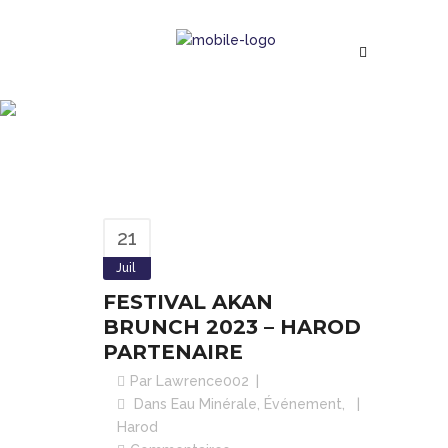
FESTIVAL AKAN BRUNCH
2023 – HAROD
PARTENAIRE
Suivez notre actualité
21
Juil
FESTIVAL AKAN
BRUNCH 2023 – HAROD
PARTENAIRE
Par
Lawrence002
Dans
Eau Minérale
,
Événement
,
Harod