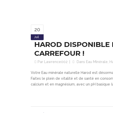
20
Juil
HAROD DISPONIBLE 
CARREFOUR !
Par
Lawrence002
Dans
Eau Minérale
,
H
Votre Eau minérale naturelle Harod est désor
Faites le plein de vitalité et de santé en conso
calcium et en magnésium, avec un pH basique (al