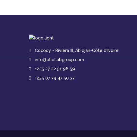
Cocody - Riviéra III, Abidjan-Côte d'Ivoire
info@oholiabgroup.com
+225 27 22 51 96 59
+225 07 79 47 50 37