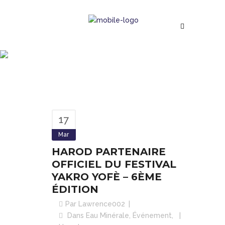
HAROD PARTENAIRE
OFFICIEL DU FESTIVAL
YAKRO YOFÈ – 6ÈME
ÉDITION
Suivez notre actualité
17
Mar
HAROD PARTENAIRE
OFFICIEL DU FESTIVAL
YAKRO YOFÈ – 6ÈME
ÉDITION
Par
Lawrence002
Dans
Eau Minérale
,
Événement
,