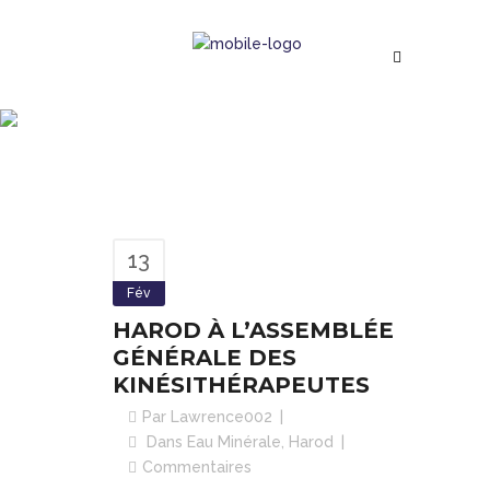
HAROD À L’ASSEMBLÉE
GÉNÉRALE DES
KINÉSITHÉRAPEUTES
Suivez notre actualité
13
Fév
HAROD À L’ASSEMBLÉE
GÉNÉRALE DES
KINÉSITHÉRAPEUTES
Par
Lawrence002
Dans
Eau Minérale
,
Harod
Commentaires