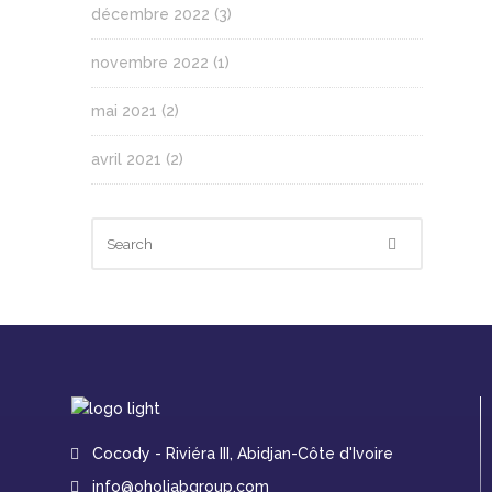
décembre 2022
(3)
novembre 2022
(1)
mai 2021
(2)
avril 2021
(2)
Cocody - Riviéra III, Abidjan-Côte d'Ivoire
info@oholiabgroup.com