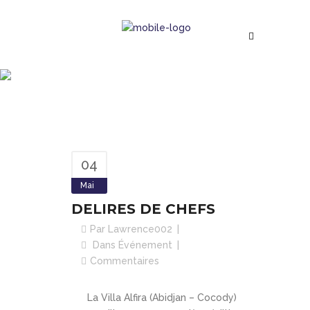
DELIRES DE CHEFS
Suivez notre actualité
04
Mai
DELIRES DE CHEFS
Par
Lawrence002
Dans
Événement
Commentaires
La Villa Alfira (Abidjan – Cocody)