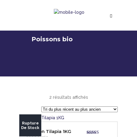
Poissons bio
Trié
2 résultats affichés
du
Rupture
plus
De Stock
Poisson Tilapia 1KG