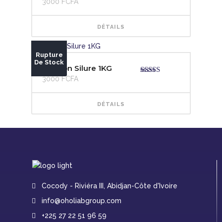
3000
FCFA
Note
4.00
récent
sur 5
DÉTAILS
au
plus
Rupture
De Stock
Poisson Silure 1KG
ancien
3000
FCFA
Note
4.00
sur 5
DÉTAILS
Cocody - Riviéra III, Abidjan-Côte d'Ivoire
info@oholiabgroup.com
+225 27 22 51 96 59