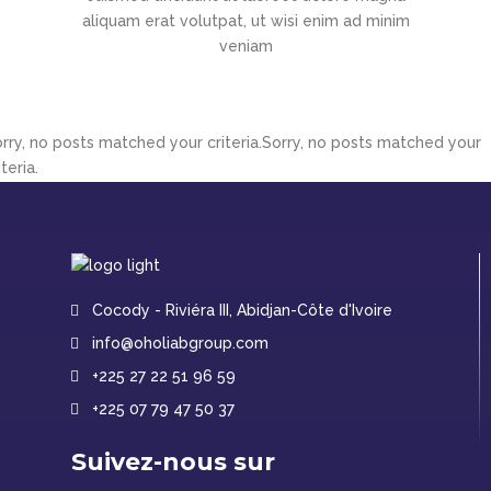
aliquam erat volutpat, ut wisi enim ad minim
veniam
rry, no posts matched your criteria.Sorry, no posts matched your
iteria.
Cocody - Riviéra III, Abidjan-Côte d'Ivoire
info@oholiabgroup.com
+225 27 22 51 96 59
+225 07 79 47 50 37
Suivez-nous sur