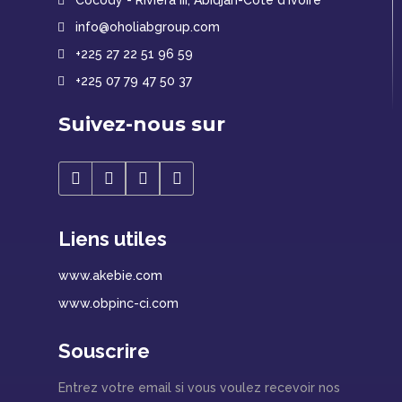
Cocody - Riviéra III, Abidjan-Côte d'Ivoire
info@oholiabgroup.com
+225 27 22 51 96 59
+225 07 79 47 50 37
Suivez-nous sur
Liens utiles
www.akebie.com
www.obpinc-ci.com
Souscrire
Entrez votre email si vous voulez recevoir nos