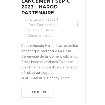
LANCEMENT SEPIC
2023 – HAROD
PARTENAIRE
Par
Lawrence002
Dans
Eau Minérale
,
Événement
,
Harod
Commentaires
L'eau minérale Harod était associée,
en tant que partenaire Eau, à la
Cérémonie de lancement officiel du
Salon International des Epices et
Condiments qui s'est tenue le jeudi
06 juillet au siège de
LEADERIMPACT, Cocody Angré...
LIRE PLUS